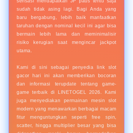
sensasi mendapatkan JP paus tentu saja
sudah tidak asing lagi. Bagi Anda yang
baru bergabung, lebih baik manfaatkan
taruhan dengan nominal kecil ini agar bisa
bermain lebih lama dan meminimalisir
risiko kerugian saat mengincar jackpot
utama.
Kami di sini sebagai penyedia link slot
gacor hari ini akan memberikan bocoran
dan informasi terupdate tentang game-
game terbaik di LINETOGEL 2026. Kami
juga menyediakan permainan mesin slot
modern yang menawarkan berbagai macam
fitur menguntungkan seperti free spin,
scatter, hingga multiplier besar yang bisa