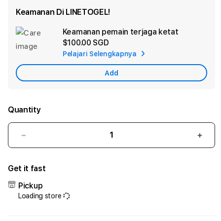
Keamanan Di LINETOGEL!
Keamanan pemain terjaga ketat
Ad
$100.00 SGD
App
Pelajari Selengkapnya
Car
Add
Quantity
Decrease
Incr
quantity
quant
for
for
Get it fast
LINETOGEL
LINE
−
−
Pickup
Link
Link
Loading store
Slot
Slot
Gacor
Gaco