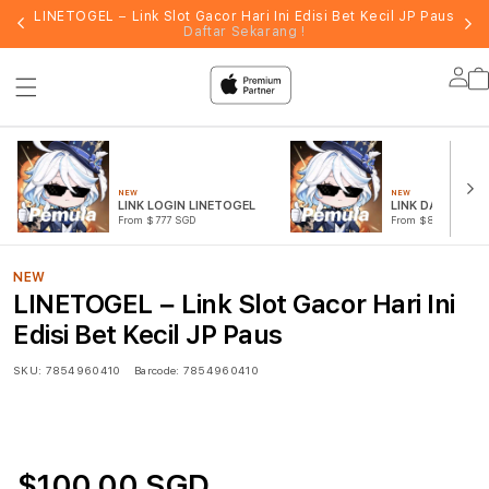
ng
LINETOGEL − Link Slot Gacor Hari Ini Edisi Bet Kecil JP Paus
Daftar Sekarang !
Lo
in
NEW
NEW
LINK LOGIN LINETOGEL
LINK DAFTAR LI
From $777 SGD
From $888 SGD
NEW
LINETOGEL − Link Slot Gacor Hari Ini
Edisi Bet Kecil JP Paus
SKU:
7854960410
Barcode:
7854960410
$100.00 SGD