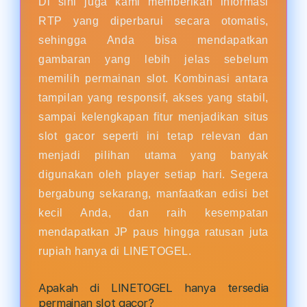
Di sini juga kami memberikan informasi
RTP yang diperbarui secara otomatis,
sehingga Anda bisa mendapatkan
gambaran yang lebih jelas sebelum
memilih permainan slot. Kombinasi antara
tampilan yang responsif, akses yang stabil,
sampai kelengkapan fitur menjadikan situs
slot gacor seperti ini tetap relevan dan
menjadi pilihan utama yang banyak
digunakan oleh player setiap hari. Segera
bergabung sekarang, manfaatkan edisi bet
kecil Anda, dan raih kesempatan
mendapatkan JP paus hingga ratusan juta
rupiah hanya di LINETOGEL.
Apakah di LINETOGEL hanya tersedia
permainan slot gacor?