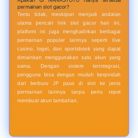
Apakah di NANASTOTO hanya tersedia
permainan slot gacor?
Tentu tidak, meskipun menjadi andalan
utama pencari link slot gacor hari ini,
platform ini juga menghadirkan berbagai
permainan populer lainnya seperti live
casino, togel, dan sportsbook yang dapat
dimainkan menggunakan satu akun yang
sama. Dengan sistem terintegrasi,
pengguna bisa dengan mudah berpindah
dari berburu JP paus di slot ke jenis
permainan lainnya tanpa perlu repot
membuat akun tambahan.