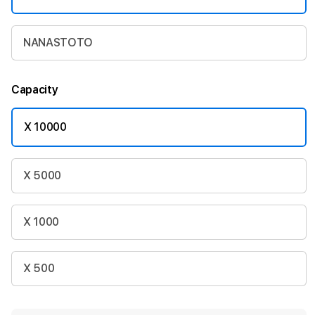
NANASTOTO
Capacity
X 10000
X 5000
X 1000
X 500