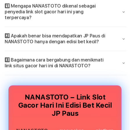
Hari
Hari
1️⃣ Mengapa NANASTOTO dikenal sebagai
Ini
Ini
penyedia link slot gacor hari ini yang
Edisi
Edisi
terpercaya?
Bet
Bet
Kecil
Kecil
JP
JP
2️⃣ Apakah benar bisa mendapatkan JP Paus di
Paus
Paus
NANASTOTO hanya dengan edisi bet kecil?
3️⃣ Bagaimana cara bergabung dan menikmati
link situs gacor hari ini di NANASTOTO?
NANASTOTO − Link Slot
Gacor Hari Ini Edisi Bet Kecil
JP Paus