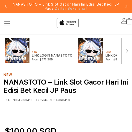
ng
NANASTOTO − Link Slot Gacor Hari Ini Edisi Bet Kecil JP
Paus
Daftar Sekarang !
Lo
in
NEW
NEW
LINK LOGIN NANASTOTO
LINK DAFTAR 
From $777 SGD
From $888 SGD
NEW
NANASTOTO − Link Slot Gacor Hari Ini
Edisi Bet Kecil JP Paus
SKU:
7854960410
Barcode:
7854960410
$100.00 SGD