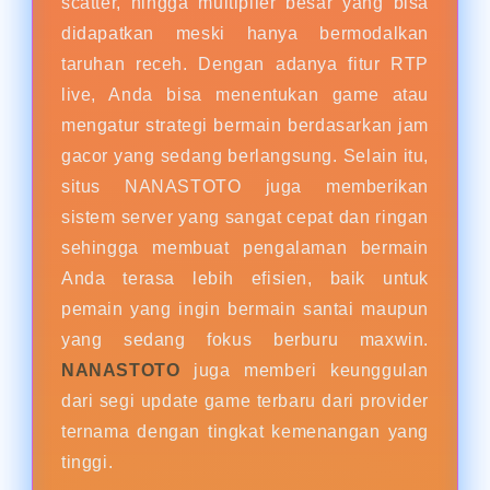
scatter, hingga multiplier besar yang bisa
didapatkan meski hanya bermodalkan
taruhan receh. Dengan adanya fitur RTP
live, Anda bisa menentukan game atau
mengatur strategi bermain berdasarkan jam
gacor yang sedang berlangsung. Selain itu,
situs NANASTOTO juga memberikan
sistem server yang sangat cepat dan ringan
sehingga membuat pengalaman bermain
Anda terasa lebih efisien, baik untuk
pemain yang ingin bermain santai maupun
yang sedang fokus berburu maxwin.
NANASTOTO
juga memberi keunggulan
dari segi update game terbaru dari provider
ternama dengan tingkat kemenangan yang
tinggi.