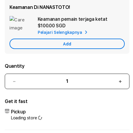
Keamanan Di NANASTOTO!
Keamanan pemain terjaga ketat
Ad
$100.00 SGD
App
Pelajari Selengkapnya
Car
Add
Quantity
Decrease
Incr
quantity
quant
for
for
Get it fast
NANASTOTO
NAN
−
−
Pickup
Link
Link
Loading store
Slot
Slot
Gacor
Gaco